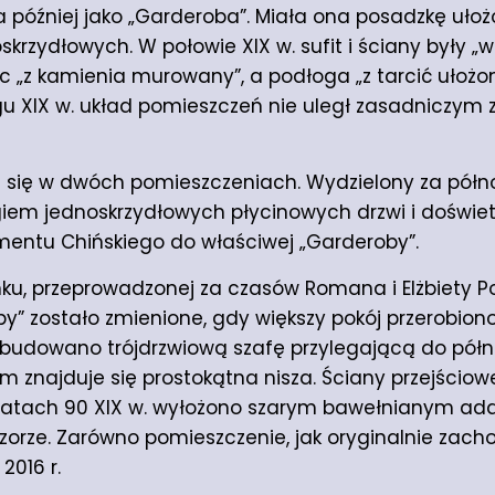
 później jako „Garderoba”. Miała ona posadzkę ułożo
skrzydłowych. W połowie XIX w. sufit i ściany były „
 „z kamienia murowany”, a podłoga „z tarcić ułożo
ągu XIX w. układ pomieszczeń nie uległ zasadniczym
się w dwóch pomieszczeniach. Wydzielony za półn
giem jednoskrzydłowych płycinowych drzwi i doświe
amentu Chińskiego do właściwej „Garderoby”.
ku, przeprowadzonej za czasów Romana i Elżbiety P
y” zostało zmienione, gdy większy pokój przerobion
wbudowano trójdrzwiową szafę przylegającą do półn
ym znajduje się prostokątna nisza. Ściany przejścio
w latach 90 XIX w. wyłożono szarym bawełnianym a
orze. Zarówno pomieszczenie, jak oryginalnie zac
016 r.