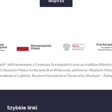
Wnętrza
Szybkie linki