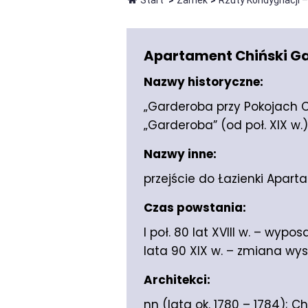
Start
>
Zamek
>
Rzuty Kondygnacji 
Apartament Chiński Gar
Nazwy historyczne:
„Garderoba przy Pokojach Ch
„Garderoba” (od poł. XIX w.)
Nazwy inne:
przejście do Łazienki Apart
Czas powstania:
I poł. 80 lat XVIII w. – wyp
lata 90 XIX w. – zmiana wyst
Architekci:
nn (lata ok. 1780 – 1784); Ch