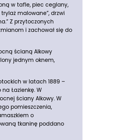
ną w tafle, piec ceglany,
w trylaż malowane”, drzwi
na.” Z przytoczonych
 zmianom i zachował się do
ocną ścianą Alkowy
tlony jednym oknem,
otockich w latach 1889 –
o na Łazienkę. W
ocnej ściany Alkowy. W
wego pomieszczenia,
damaszkiem o
howaną tkaninę poddano