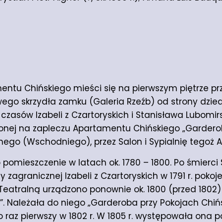
tu Chińskiego mieści się na pierwszym piętrze pr
ego skrzydła zamku (Galeria Rzeźb) od strony dzie
zasów Izabeli z Czartoryskich i Stanisława Lubomir
ożonej na zapleczu Apartamentu Chińskiego „Garderoby
nego (Wschodniego), przez Salon i Sypialnię tegoż
pomieszczenie w latach ok. 1780 – 1800. Po śmierci
ży zagranicznej Izabeli z Czartoryskich w 1791 r. pok
 Teatralną urządzono ponownie ok. 1800 (przed 1802)
. Należała do niego „Garderoba przy Pokojach Chiń
raz pierwszy w 1802 r. W 1805 r. występowała ona 