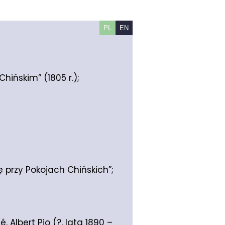
PL
EN
hińskim” (1805 r.);
ę przy Pokojach Chińskich”;
, Albert Pio (?, lata 1890 –