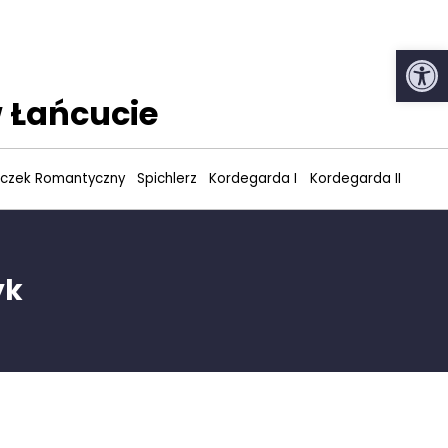
Open
 Łańcucie
czek Romantyczny
Spichlerz
Kordegarda I
Kordegarda II
yk