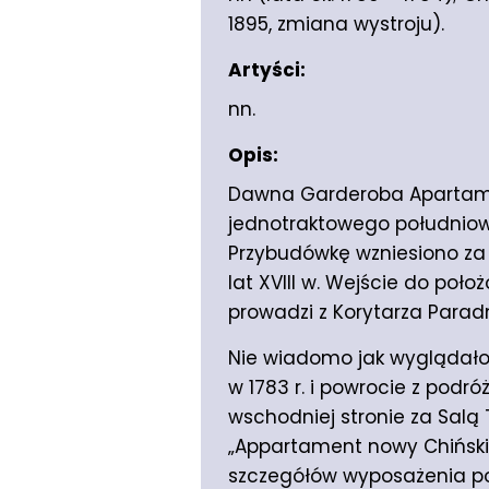
1895, zmiana wystroju).
Artyści:
nn.
Opis:
Dawna Garderoba Apartamen
jednotraktowego południow
Przybudówkę wzniesiono za c
lat XVIII w. Wejście do poł
prowadzi z Korytarza Parad
Nie wiadomo jak wyglądało 
w 1783 r. i powrocie z podró
wschodniej stronie za Salą
„Appartament nowy Chiński”
szczegółów wyposażenia po 