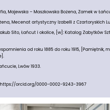
fia, Majewska – Maszkowska Bożena, Zamek w Łańcu
na, Mecenat artystyczny Izabelli z Czartoryskich Lu
b Sito, Łańcut i okolice, [w]: Katalog Zabytków Sztu
wspomnienia od roku 1885 do roku 1915, [Pamiętnik, 
].
ańcucie, Lwów 1933.
https://orcid.org/0000-0002-9243-3967