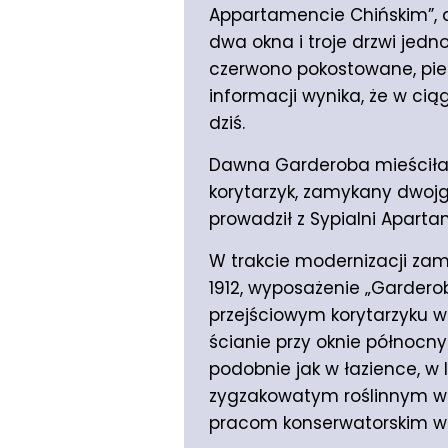
Appartamencie Chińskim”, a
dwa okna i troje drzwi jedno
czerwono pokostowane, piec
informacji wynika, że w ci
dziś.
Dawna Garderoba mieściła 
korytarzyk, zamykany dwoj
prowadził z Sypialni Apart
W trakcie modernizacji zam
1912, wyposażenie „Garderob
przejściowym korytarzyku 
ścianie przy oknie północn
podobnie jak w łazience, 
zygzakowatym roślinnym wz
pracom konserwatorskim w 2