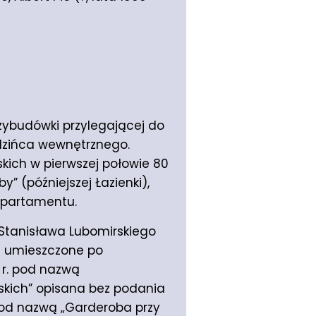
zybudówki przylegającej do
dzińca wewnętrznego.
skich w pierwszej połowie 80
” (późniejszej Łazienki),
 Apartamentu.
 Stanisława Lubomirskiego
oje umieszczone po
 r. pod nazwą
skich” opisana bez podania
pod nazwą „Garderoba przy