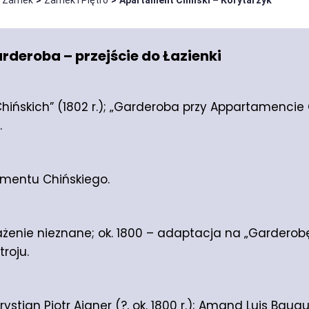
– Zamek
>
Zamek I Piętro
>
Apartament Chiński – Korytarzyk
deroba – przejście do Łazienki
ińskich” (1802 r.); „Garderoba przy Appartamencie C
.
amentu Chińskiego.
osażenie nieznane; ok. 1800 – adaptacja na „Garderob
roju.
rystian Piotr Aigner (?, ok. 1800 r.); Amand Luis Bauqué