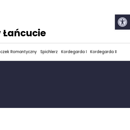
Open
 Łańcucie
czek Romantyczny
Spichlerz
Kordegarda I
Kordegarda II