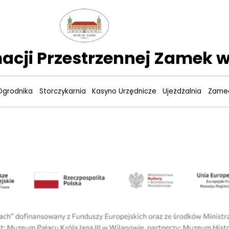
acji Przestrzennej Zamek w
Ogrodnika
Storczykarnia
Kasyno Urzędnicze
Ujeżdżalnia
Zamec