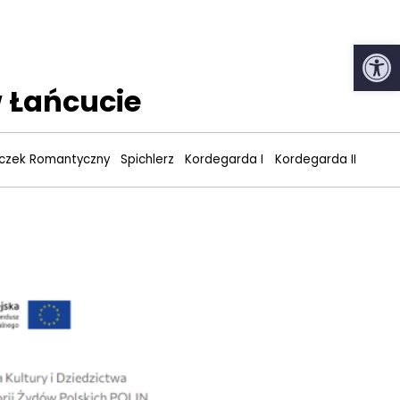
Open
 Łańcucie
zek Romantyczny
Spichlerz
Kordegarda I
Kordegarda II